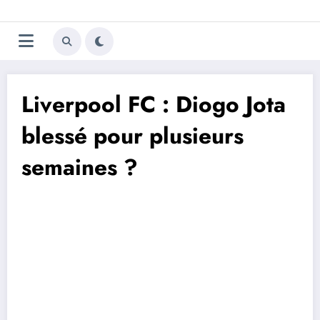
Aller
Trivela
L'actualité du football
au
contenu
portugais
Liverpool FC : Diogo Jota
blessé pour plusieurs
semaines ?