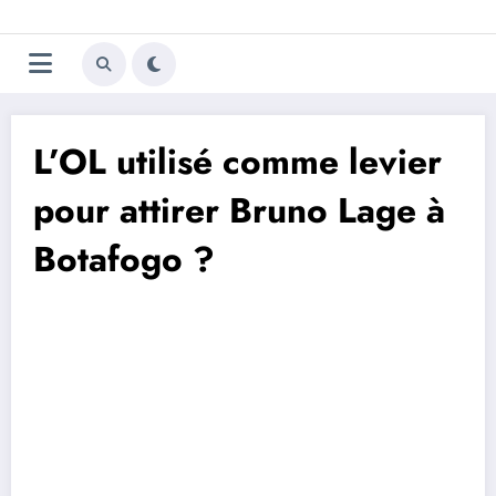
Aller
Trivela
L'actualité du football
au
contenu
portugais
L’OL utilisé comme levier
pour attirer Bruno Lage à
Botafogo ?