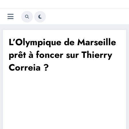
Aller
Trivela
L'actualité du football
au
contenu
portugais
L’Olympique de Marseille
prêt à foncer sur Thierry
Correia ?