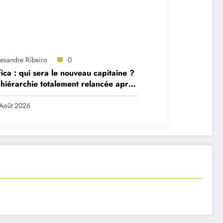
lexandre Ribeiro
0
ica : qui sera le nouveau capitaine ?
hiérarchie totalement relancée après
 départs majeurs
Août 2026