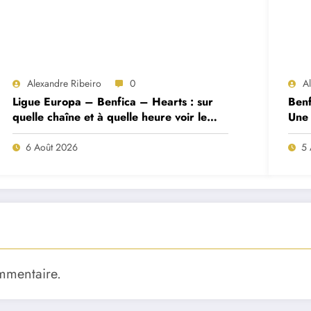
Alexandre Ribeiro
0
A
Ligue Europa – Benfica – Hearts : sur
Benf
quelle chaîne et à quelle heure voir le
Une 
match ?
deux
6 Août 2026
5 
mmentaire.