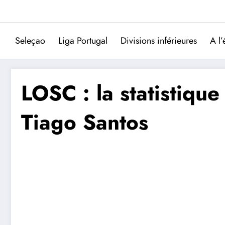
Aller
au
contenu
Seleçao
Liga Portugal
Divisions inférieures
A l’
LOSC : la statistiqu
Tiago Santos