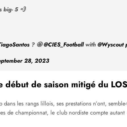
s big- 5 💨
iagoSantos
? 🤩
@CIES_Football
with
@Wyscout
eptember 28, 2023
e début de saison mitigé du LO
 dans les rangs lillois, ses prestations n’ont, semble
nées de championnat, le club nordiste compte autant 
.