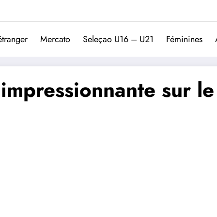
Trivela
L'actualité du football port
étranger
Mercato
Seleçao U16 – U21
Féminines
e impressionnante sur l