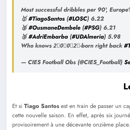
Most successful dribbles per 90', Europe'
🥇
#TiagoSantos
(
#LOSC
) 6.22
🥈
#OusmaneDembele
(
#PSG
) 6.21
🥉
#AdriEmbarba
(
#UDAlmeria
) 5.98
Who knows 2⃣0⃣0⃣2⃣-born right back
#T
— CIES Football Obs (@CIES_Football)
S
L
Et si
Tiago Santos
est en train de passer un cap
cette nouvelle saison. En effet, après six jour
provisoirement à une décevante onzième place