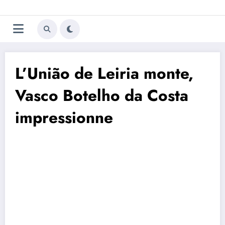
Aller
Trivela
L'actualité du football
au
contenu
portugais
L’União de Leiria monte,
Vasco Botelho da Costa
impressionne