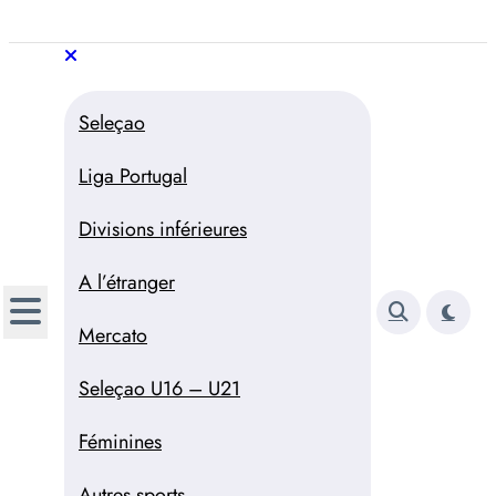
Aller
au
Trivela
L'actualité du football
contenu
portugais
Trivela
L'actualité du football portugais
Seleçao
Liga Portugal
Divisions inférieures
A l’étranger
Mercato
Seleçao U16 – U21
Féminines
Autres sports