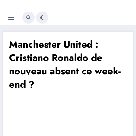
Aller
Trivela
L'actualité du football
au
contenu
portugais
Manchester United :
Cristiano Ronaldo de
nouveau absent ce week-
end ?