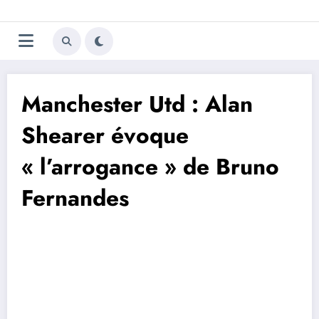
Aller
Trivela
L'actualité du football
au
contenu
portugais
Manchester Utd : Alan
Shearer évoque
« l’arrogance » de Bruno
Fernandes