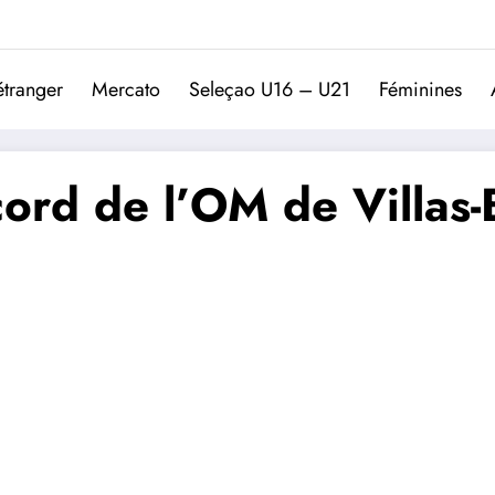
Trivela
L'actualité du football port
étranger
Mercato
Seleçao U16 – U21
Féminines
record de l’OM de Villa