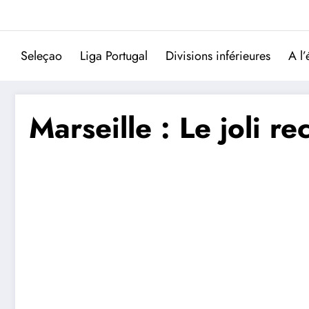
Aller
au
contenu
Seleçao
Liga Portugal
Divisions inférieures
A l’
Marseille : Le joli 