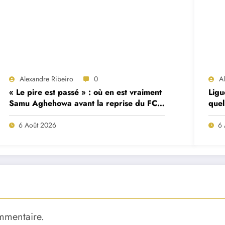
Alexandre Ribeiro
0
A
« Le pire est passé » : où en est vraiment
Ligu
Samu Aghehowa avant la reprise du FC
quel
Porto ?
mat
6 Août 2026
6 
mmentaire.