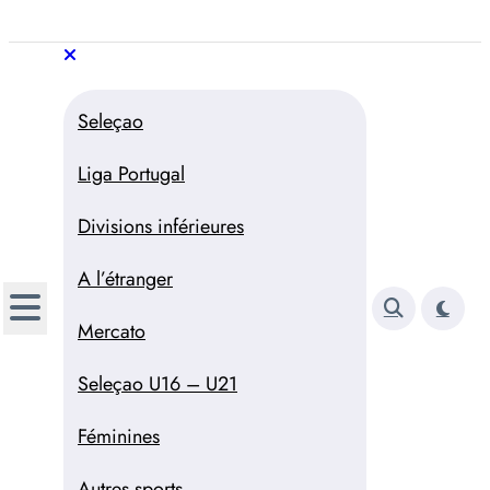
Aller
au
Trivela
L'actualité du football
contenu
portugais
Trivela
L'actualité du football portugais
Seleçao
Liga Portugal
Divisions inférieures
A l’étranger
Mercato
Seleçao U16 – U21
Féminines
Autres sports