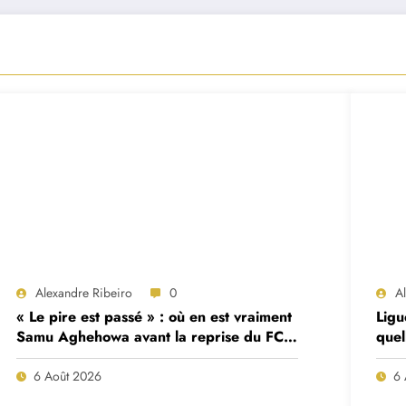
Alexandre Ribeiro
0
A
« Le pire est passé » : où en est vraiment
Ligu
Samu Aghehowa avant la reprise du FC
quel
Porto ?
mat
6 Août 2026
6 