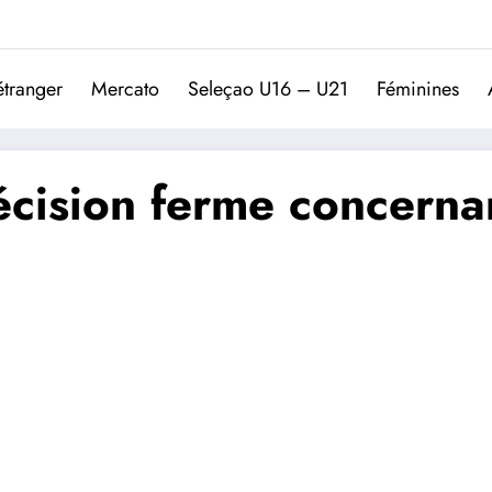
Trivela
L'actualité du football port
étranger
Mercato
Seleçao U16 – U21
Féminines
écision ferme concernan