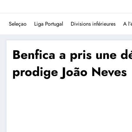
Aller
au
contenu
Seleçao
Liga Portugal
Divisions inférieures
A l’
Benfica a pris une d
prodige João Neves