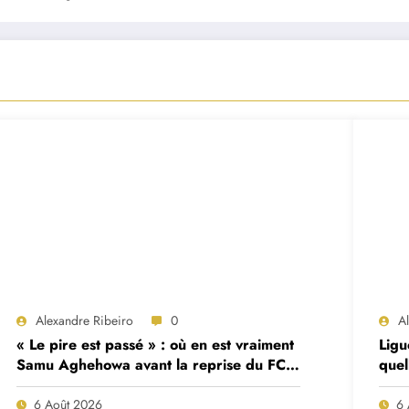
Alexandre Ribeiro
0
A
« Le pire est passé » : où en est vraiment
Ligu
Samu Aghehowa avant la reprise du FC
quel
Porto ?
mat
6 Août 2026
6 