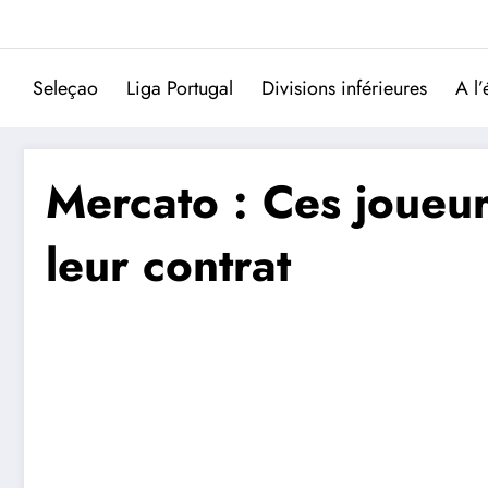
Aller
au
contenu
Seleçao
Liga Portugal
Divisions inférieures
A l’
Mercato : Ces joueur
leur contrat