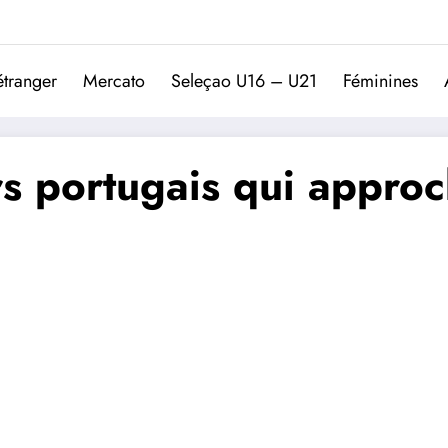
Trivela
L'actualité du football port
étranger
Mercato
Seleçao U16 – U21
Féminines
s portugais qui approc