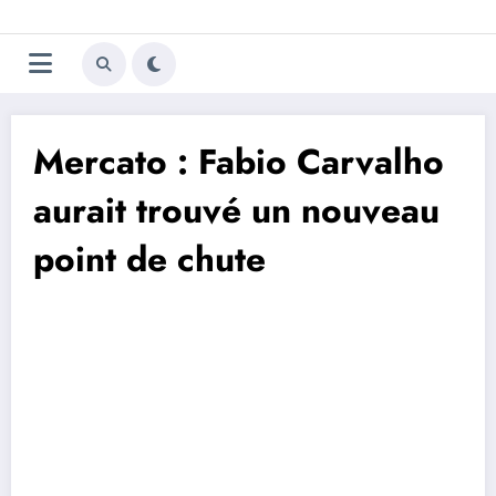
Aller
Trivela
L'actualité du football
au
contenu
portugais
Mercato : Fabio Carvalho
aurait trouvé un nouveau
point de chute