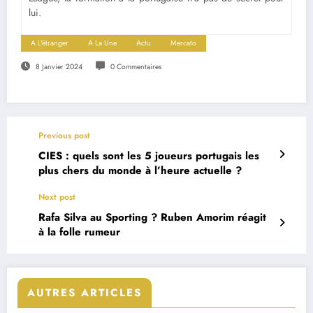
lui.
A L'étranger
A La Une
Actu
Mercato
8 Janvier 2024
0 Commentaires
Previous post
CIES : quels sont les 5 joueurs portugais les
plus chers du monde à l’heure actuelle ?
Next post
Rafa Silva au Sporting ? Ruben Amorim réagit
à la folle rumeur
AUTRES ARTICLES