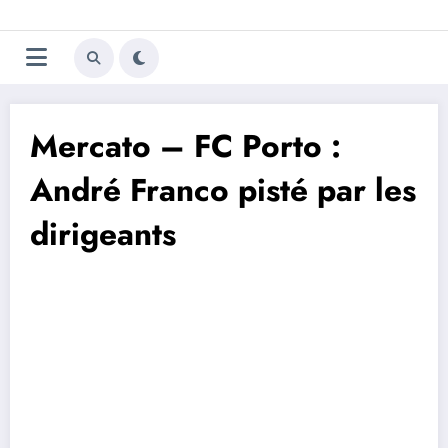
Aller
Trivela
L'actualité du football
au
contenu
portugais
Mercato – FC Porto :
André Franco pisté par les
dirigeants