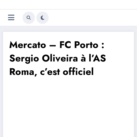
Aller
Trivela
L'actualité du football
au
contenu
portugais
Mercato – FC Porto :
Sergio Oliveira à l’AS
Roma, c’est officiel