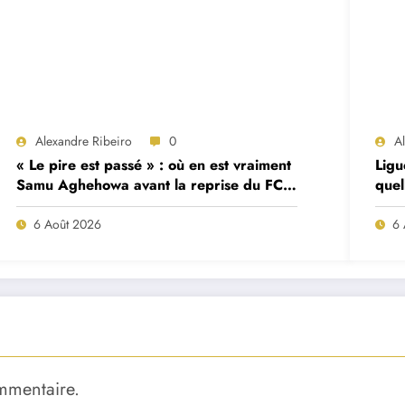
Alexandre Ribeiro
0
A
« Le pire est passé » : où en est vraiment
Ligu
Samu Aghehowa avant la reprise du FC
quel
Porto ?
mat
6 Août 2026
6 
mmentaire.