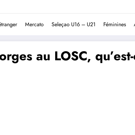
Trivela
L'actualité du football port
étranger
Mercato
Seleçao U16 – U21
Féminines
orges au LOSC, qu’est-