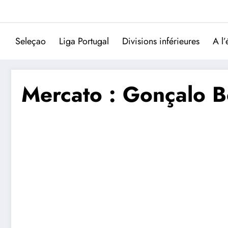
Aller
au
contenu
Seleçao
Liga Portugal
Divisions inférieures
A l’
Mercato : Gonçalo B