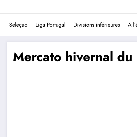
Aller
au
contenu
Seleçao
Liga Portugal
Divisions inférieures
A l’
Mercato hivernal du 