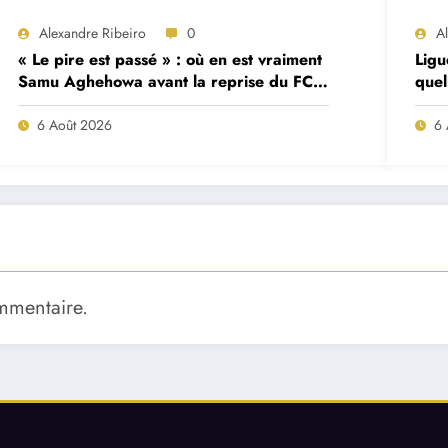
Alexandre Ribeiro
0
A
« Le pire est passé » : où en est vraiment
Ligu
Samu Aghehowa avant la reprise du FC
quel
Porto ?
mat
6 Août 2026
6 
mmentaire.