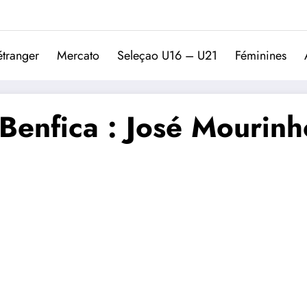
Trivela
L'actualité du football port
étranger
Mercato
Seleçao U16 – U21
Féminines
Benfica : José Mourinh