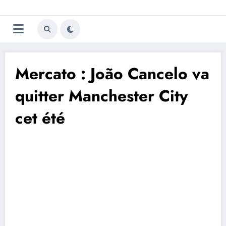
Aller
Trivela
L'actualité du football
au
contenu
portugais
Mercato : João Cancelo va
quitter Manchester City
cet été