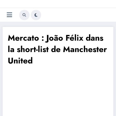
Aller
Trivela
L'actualité du football
au
contenu
portugais
Mercato : João Félix dans
la short-list de Manchester
United