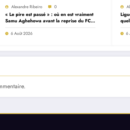
Alexandre Ribeiro
0
A
« Le pire est passé » : où en est vraiment
Ligu
Samu Aghehowa avant la reprise du FC
quel
Porto ?
mat
6 Août 2026
6 
mmentaire.