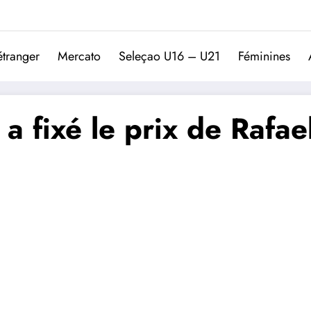
Trivela
L'actualité du football port
étranger
Mercato
Seleçao U16 – U21
Féminines
 a fixé le prix de Rafae