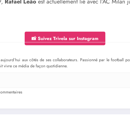
9,
Rafael Leão
est actuellement lié avec l’AC Milan 
📸 Suivez Trivela sur Instagram
ge aujourd’hui aux côtés de ses collaborateurs. Passionné par le football 
fait vivre ce média de façon quotidienne.
ommentaires