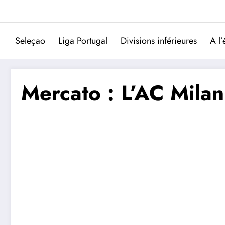
Aller
au
contenu
Seleçao
Liga Portugal
Divisions inférieures
A l’
Mercato : L’AC Milan