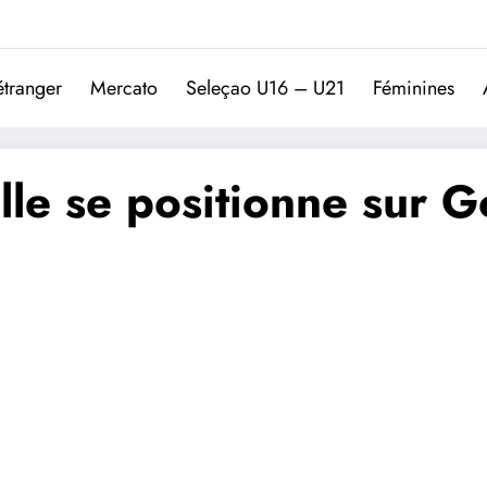
Trivela
L'actualité du football port
étranger
Mercato
Seleçao U16 – U21
Féminines
ille se positionne sur