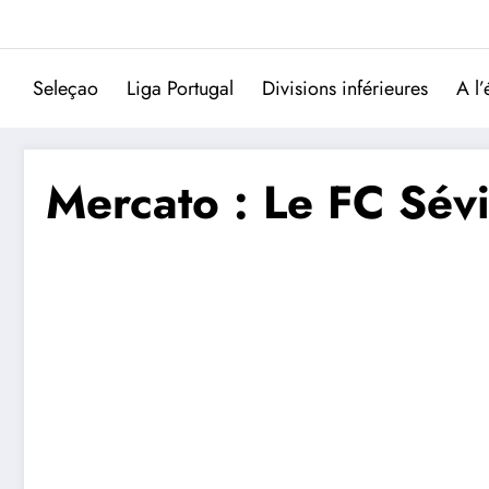
Aller
au
contenu
Seleçao
Liga Portugal
Divisions inférieures
A l’
Mercato : Le FC Sév