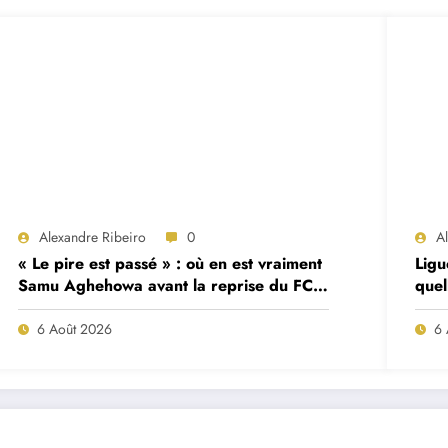
Alexandre Ribeiro
0
A
« Le pire est passé » : où en est vraiment
Ligu
Samu Aghehowa avant la reprise du FC
quel
Porto ?
mat
6 Août 2026
6 