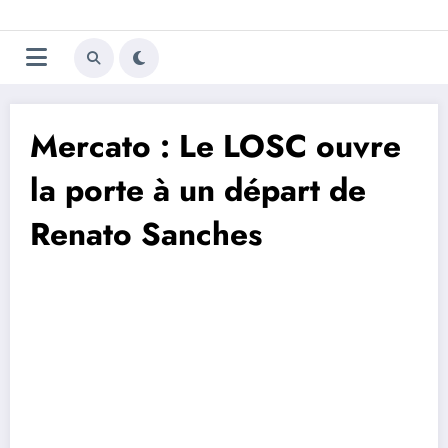
Aller
Trivela
L'actualité du football
au
contenu
portugais
Mercato : Le LOSC ouvre
la porte à un départ de
Renato Sanches