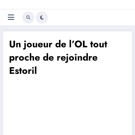
Aller
Trivela
L'actualité du football
au
contenu
portugais
Un joueur de l’OL tout
proche de rejoindre
Estoril