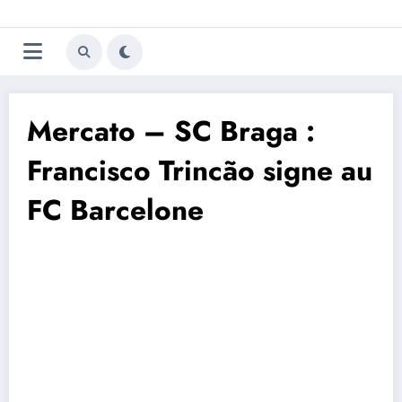
Aller
Trivela
L'actualité du football
au
contenu
portugais
Mercato – SC Braga :
Francisco Trincão signe au
FC Barcelone