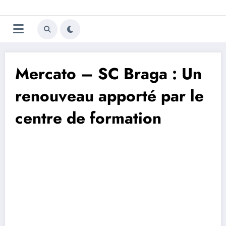
Aller
Trivela
L'actualité du football
au
contenu
portugais
Mercato – SC Braga : Un
renouveau apporté par le
centre de formation