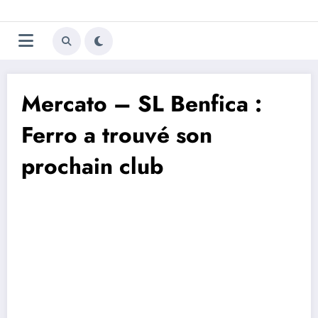
Aller
Trivela
L'actualité du football
au
contenu
portugais
Mercato – SL Benfica :
Ferro a trouvé son
prochain club