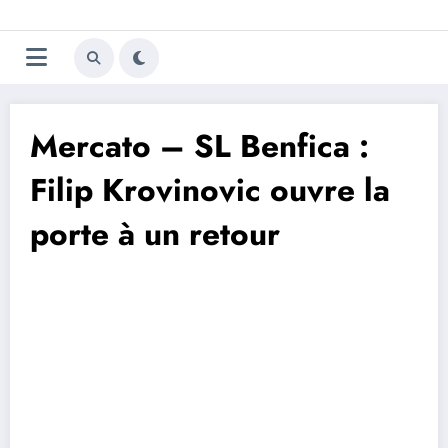
Aller
Trivela
L'actualité du football
au
contenu
portugais
Mercato – SL Benfica :
Filip Krovinovic ouvre la
porte à un retour