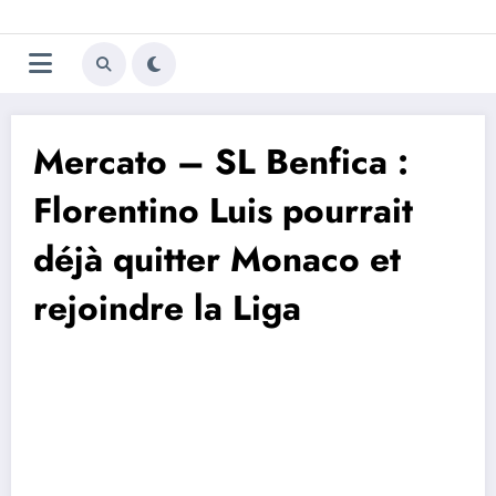
Aller
Trivela
L'actualité du football
au
contenu
portugais
Mercato – SL Benfica :
Florentino Luis pourrait
déjà quitter Monaco et
rejoindre la Liga