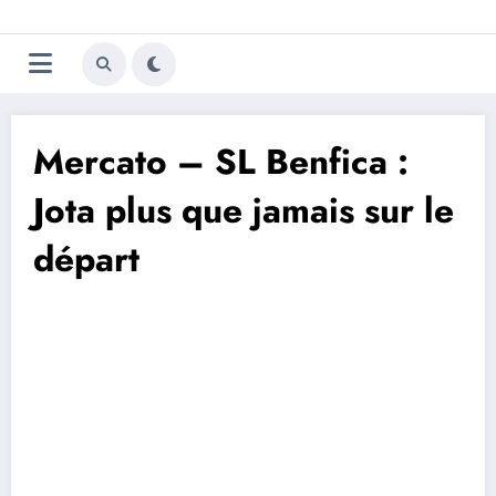
Aller
Trivela
L'actualité du football
au
contenu
portugais
Mercato – SL Benfica :
Jota plus que jamais sur le
départ