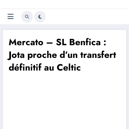
Aller
Trivela
L'actualité du football
au
contenu
portugais
Mercato – SL Benfica :
Jota proche d’un transfert
définitif au Celtic