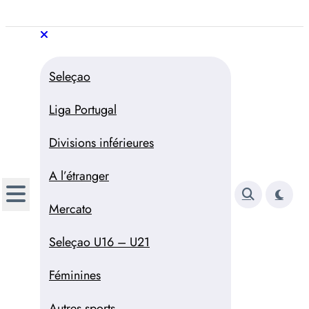
Aller
au
Trivela
L'actualité du football
contenu
portugais
Trivela
L'actualité du football portugais
Seleçao
Liga Portugal
Divisions inférieures
A l’étranger
Mercato
Seleçao U16 – U21
Féminines
Autres sports