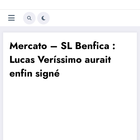
Aller
Trivela
L'actualité du football
au
contenu
portugais
Mercato – SL Benfica :
Lucas Veríssimo aurait
enfin signé