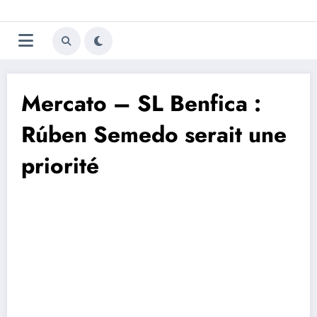
Aller
Trivela
L'actualité du football
au
contenu
portugais
Mercato – SL Benfica :
Rúben Semedo serait une
priorité