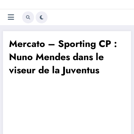
Aller
Trivela
L'actualité du football
au
contenu
portugais
Mercato – Sporting CP :
Nuno Mendes dans le
viseur de la Juventus