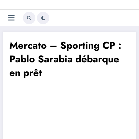
Aller
Trivela
L'actualité du football
au
contenu
portugais
Mercato – Sporting CP :
Pablo Sarabia débarque
en prêt