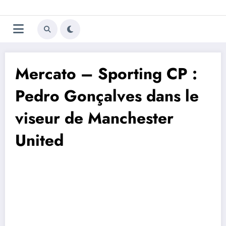
Aller
Trivela
L'actualité du football
au
contenu
portugais
Mercato – Sporting CP :
Pedro Gonçalves dans le
viseur de Manchester
United