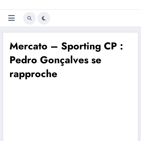
Aller
Trivela
L'actualité du football
au
contenu
portugais
Mercato – Sporting CP :
Pedro Gonçalves se
rapproche