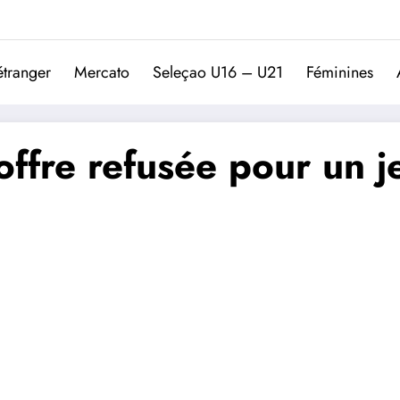
Trivela
L'actualité du football port
étranger
Mercato
Seleçao U16 – U21
Féminines
offre refusée pour un j