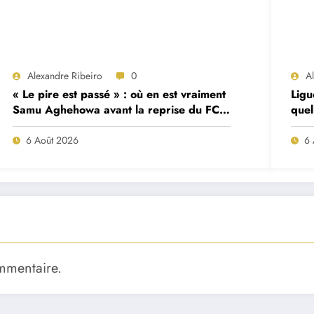
Alexandre Ribeiro
0
A
« Le pire est passé » : où en est vraiment
Ligu
Samu Aghehowa avant la reprise du FC
quel
Porto ?
mat
6 Août 2026
6 
mmentaire.