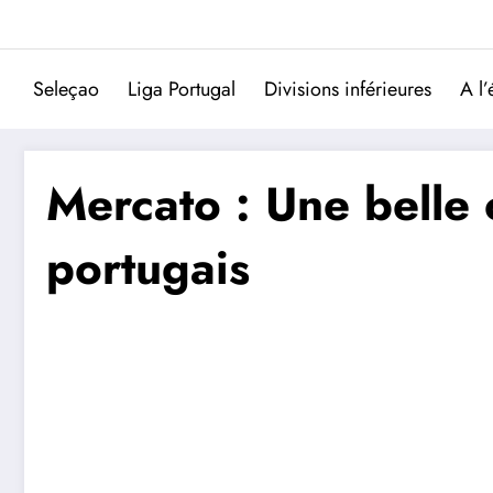
Aller
au
contenu
Seleçao
Liga Portugal
Divisions inférieures
A l’
Mercato : Une belle 
portugais