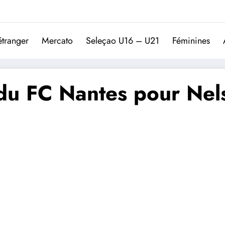
Trivela
L'actualité du football port
étranger
Mercato
Seleçao U16 – U21
Féminines
 du FC Nantes pour Nel