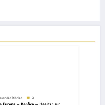
lexandre Ribeiro
0
e Europa – Benfica – Hearts : sur