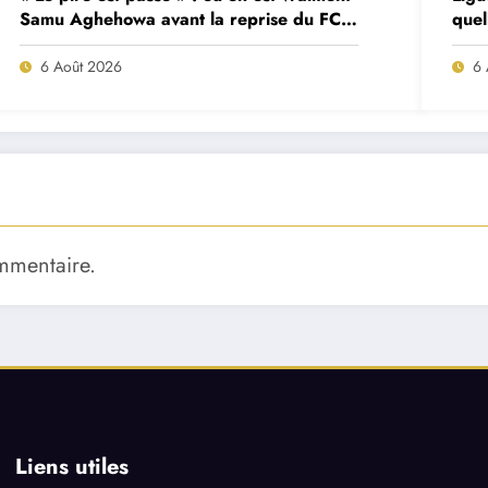
Samu Aghehowa avant la reprise du FC
quel
Porto ?
mat
6 Août 2026
6 
mmentaire.
Liens utiles