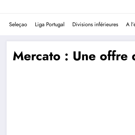
Aller
au
contenu
Seleçao
Liga Portugal
Divisions inférieures
A l’
Mercato : Une offre