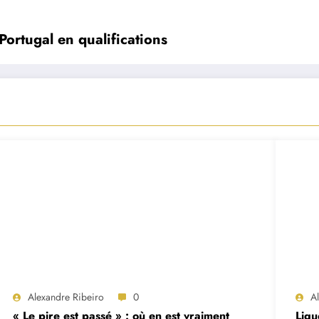
Portugal en qualifications
Alexandre Ribeiro
0
A
« Le pire est passé » : où en est vraiment
Ligu