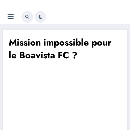
Aller
Trivela
L'actualité du football
au
contenu
portugais
Mission impossible pour
le Boavista FC ?