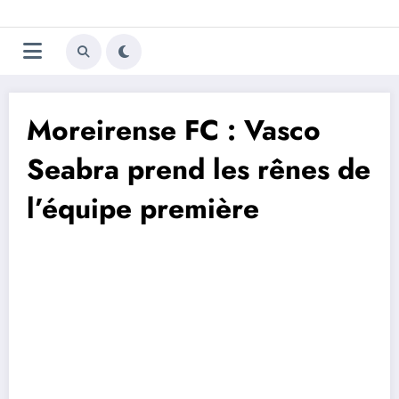
Aller
Trivela
L'actualité du football
au
contenu
portugais
Moreirense FC : Vasco
Seabra prend les rênes de
l’équipe première