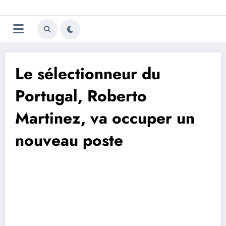
Aller
Trivela
L'actualité du football
au
contenu
portugais
Le sélectionneur du
Portugal, Roberto
Martinez, va occuper un
nouveau poste