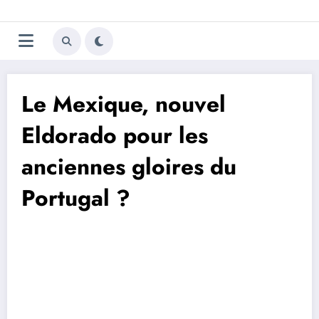
Aller
Trivela
L'actualité du football
au
contenu
portugais
Le Mexique, nouvel
Eldorado pour les
anciennes gloires du
Portugal ?