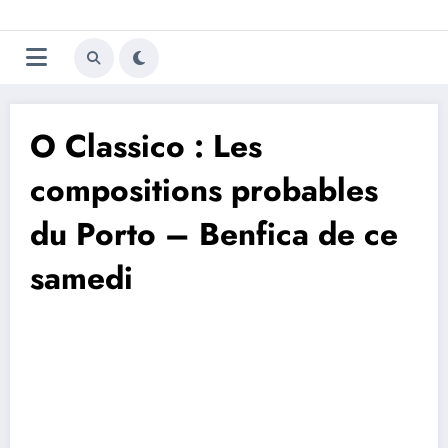
Aller
Trivela
L'actualité du football
au
contenu
portugais
O Classico : Les
compositions probables
du Porto – Benfica de ce
samedi