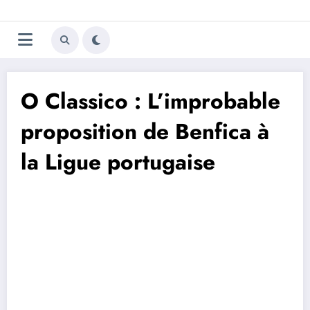
Aller
Trivela
L'actualité du football
au
contenu
portugais
O Classico : L’improbable
proposition de Benfica à
la Ligue portugaise