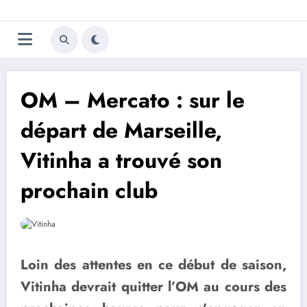
Aller
Trivela
L'actualité du football
au
contenu
portugais
OM – Mercato : sur le
départ de Marseille,
Vitinha a trouvé son
prochain club
Loin des attentes en ce début de saison,
Vitinha devrait quitter l’OM au cours des