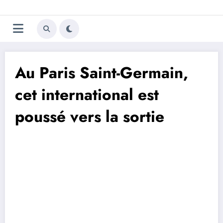
Aller
Trivela
L'actualité du football
au
contenu
portugais
Au Paris Saint-Germain,
cet international est
poussé vers la sortie