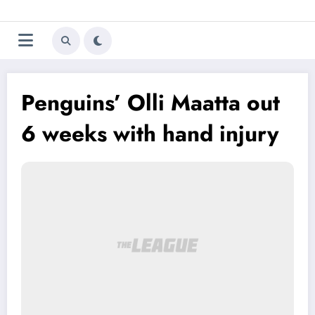
Aller
Trivela
L'actualité du football
au
contenu
portugais
Penguins’ Olli Maatta out
6 weeks with hand injury