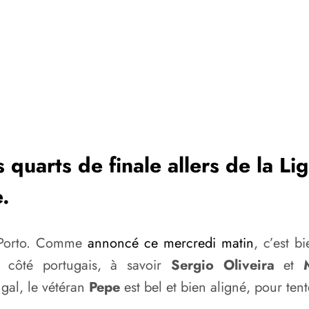
 quarts de finale allers de la L
e.
C Porto. Comme
annoncé ce mercredi matin
, c’est b
s côté portugais, à savoir
Sergio Oliveira
et
gal, le vétéran
Pepe
est bel et bien aligné, pour ten