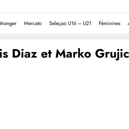
Trivela
L'actualité du football port
étranger
Mercato
Seleçao U16 – U21
Féminines
s Diaz et Marko Grujic 