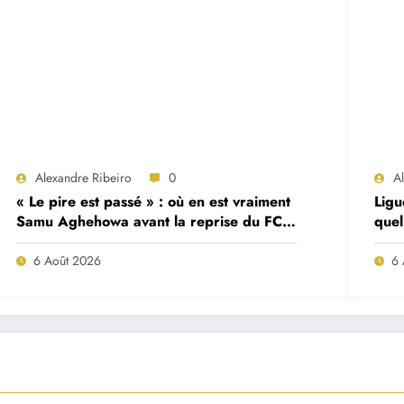
Alexandre Ribeiro
0
A
« Le pire est passé » : où en est vraiment
Ligu
Samu Aghehowa avant la reprise du FC
quel
Porto ?
mat
6 Août 2026
6 