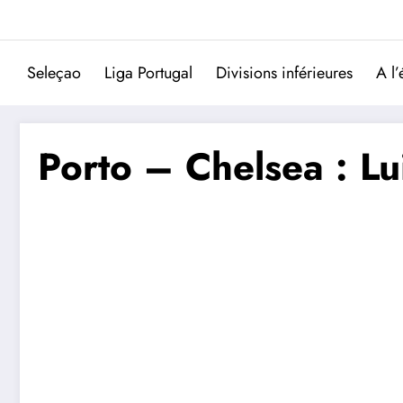
Aller
au
contenu
Seleçao
Liga Portugal
Divisions inférieures
A l’
Porto – Chelsea : Lui