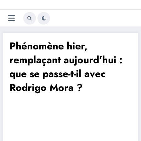
Aller
Trivela
L'actualité du football
au
contenu
portugais
Phénomène hier,
remplaçant aujourd’hui :
que se passe-t-il avec
Rodrigo Mora ?